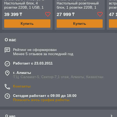
Настольный блок, 4
Настольный розеточный
встр
розетки 220B, 1 USB, 1
блок, 1 розетки 220В, 1
розе
Type-C, RJ45-2, чёрный
USB, 2 Type-C, 1 RJ45, 1
C, R
39 399
27 999
47 
₸
₸
HDMI, чёрный
Купить
Купить
О нас
Рейтинг не сформирован
Менее 5 отзывов за последний год
Работает с 23.03.2011
г. Алматы
Т.Ц. Саламат-5, Cектор-7,1 этаж, Алматы, Казахстан
Контакты
Сегодня работает с 09:00 до 18:00
Показать весь график работы
О нас