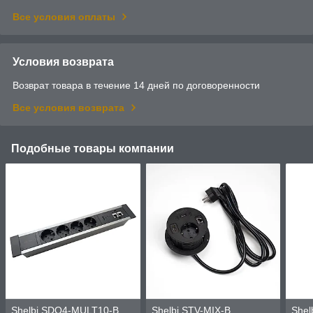
Все условия оплаты
Условия возврата
Возврат товара в течение 14 дней по договоренности
Все условия возврата
Подобные товары компании
Shelbi SDO4-MULT10-B
Shelbi STV-MIX-B
Shel