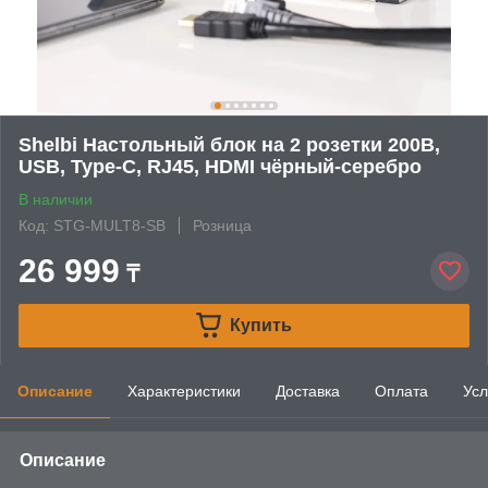
Shelbi Настольный блок на 2 розетки 200B,
USB, Type-C, RJ45, HDMI чёрный-серебро
В наличии
Код: STG-MULT8-SB
Розница
26 999
₸
Купить
Описание
Характеристики
Доставка
Оплата
Усл
Описание