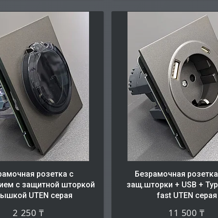
рамочная розетка с
Безрамочная розетка 
ием с защитной шторкой
защ.шторки + USB + Typ
рышкой UTEN серая
fast UTEN серая
2 250 ₸
11 500 ₸