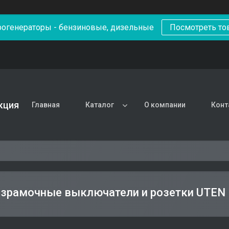
рогенераторы - бензиновые, дизельные
Посмотреть то
кция
Главная
Каталог
О компании
Конт
езрамочные выключатели и розетки UTEN