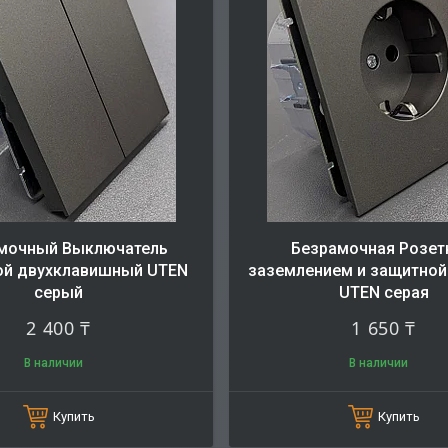
мочный Выключатель
Безрамочная Розет
ой двухклавишный UTEN
заземлением и защитной
серый
UTEN серая
2 400 ₸
1 650 ₸
В наличии
В наличии
Купить
Купить