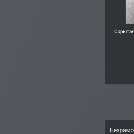
Скрытая
Безрамо