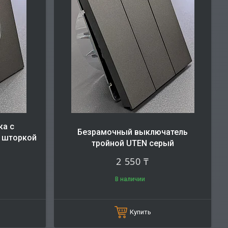
ка с
Безрамочный выключатель
 шторкой
тройной UTEN серый
2 550 ₸
В наличии
Купить