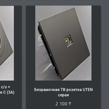
с/з +
Безрамочная ТВ розетка UTEN
e C (3A)
серая
2 100 ₸