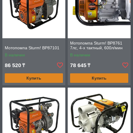
Мотопомпа Sturm! BP8761
Мотопомпа Sturm! BP87101
7лс, 4-х тактный, 600л/мин
В наличии
В наличии
86 520
78 645
₸
₸
Купить
Купить