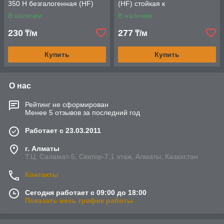
350 Н безгалогенная (HF)
(HF) стойкая к
стойкая к ультрафиолету
ультрафиолету серая с/з d25
В наличии
В наличии
серая с/з
мм PR02.0131
230
277
₸/м
₸/м
Купить
Купить
О нас
Рейтинг не сформирован
Менее 5 отзывов за последний год
Работает с 23.03.2011
г. Алматы
Т.Ц. Саламат-5, Cектор-7,1 этаж, Алматы, Казахстан
Контакты
Сегодня работает с 09:00 до 18:00
Показать весь график работы