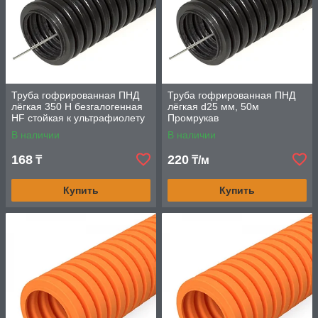
Труба гофрированная ПНД
Труба гофрированная ПНД
лёгкая 350 Н безгалогенная
лёгкая d25 мм, 50м
HF стойкая к ультрафиолету
Промрукав
черная с/з d20 мм
В наличии
В наличии
100м/4800м
168
220
₸
₸/м
Купить
Купить