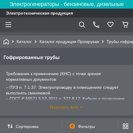
Электрогенераторы - бензиновые, дизельные
Электротехническая продукция
Каталог
Каталог продукции Промрукав
Трубы гофри
Гофрированные трубы
Требования к применению (КНС) с точки зрения
нормативных документов:
– ПУЭ п. 7.1.37: Электропроводку в помещениях следует
выполнять сменяемой.
– ГОСТ Р 50571.5.52-2011 п. 522.8.12: Кабели и проводники
не должны быть повреждены средствами фиксации.
Показать всё
– ГОСТ Р 50571.5.52-2011 п. 522.8.13: Кабели, шины и
другие электрические проводники, которые проходят через
температурные швы, должны быть выбраны и установлены
Сортировка
0
Фильтры
таким образом, чтобы их перемещение не вызывало
повреждений электрооборудования, например