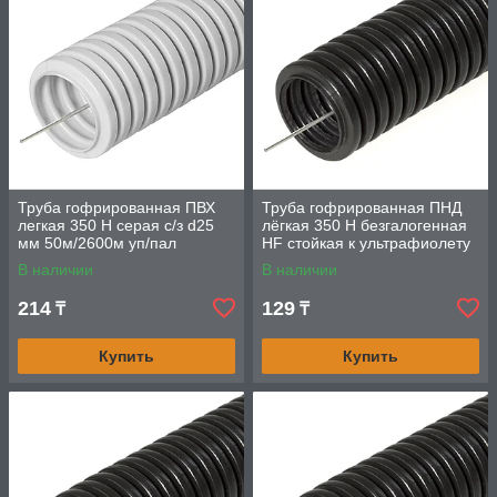
Труба гофрированная ПВХ
Труба гофрированная ПНД
легкая 350 Н серая с/з d25
лёгкая 350 Н безгалогенная
мм 50м/2600м уп/пал
HF стойкая к ультрафиолету
Промрукав
черная с/з d16 мм
В наличии
В наличии
100м/5500м
214
129
₸
₸
Купить
Купить