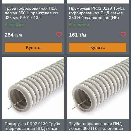
Труба гофрированная ПВХ
Промрукав PR02.0129 Труба
лёгкая 350 Н оранжевая с/з
гофрированная ПНД лёгкая
d25 мм PR01.0132
350 Н безгалогенная (HF)
Промрукав
стойкая к ультрафиолету
В наличии
В наличии
серая с/з
284
161
₸/м
₸/м
Купить
Купить
Промрукав PR02.0130 Труба
Труба гофрированная ПНД
гофрированная ПНД лёгкая
лёгкая 350 Н безгалогенная