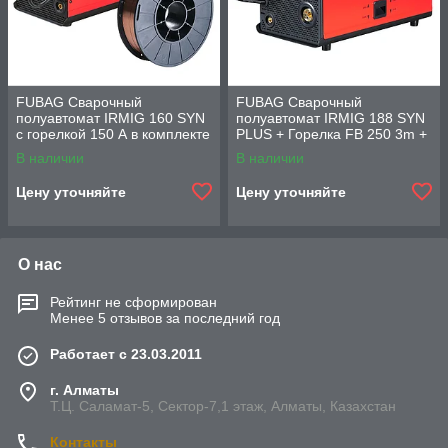
FUBAG Сварочный
FUBAG Сварочный
полуавтомат IRMIG 160 SYN
полуавтомат IRMIG 188 SYN
с горелкой 150 А в комплекте
PLUS + Горелка FB 250 3m +
+ Проволока сварочная
Маска сварщика Хамелеон
В наличии
В наличии
сплошного сечения
IR 9-13N S +
Цену уточняйте
Цену уточняйте
О нас
Рейтинг не сформирован
Менее 5 отзывов за последний год
Работает с 23.03.2011
г. Алматы
Т.Ц. Саламат-5, Cектор-7,1 этаж, Алматы, Казахстан
Контакты