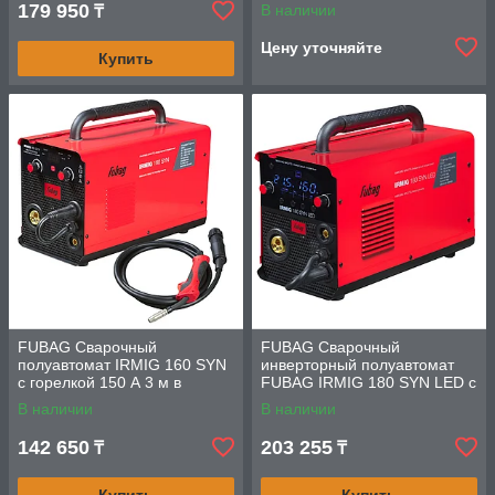
+ Маска сварщика Хамелеон
179 950
В наличии
₸
IR 4-13N M +
Цену уточняйте
Купить
FUBAG Сварочный
FUBAG Сварочный
полуавтомат IRMIG 160 SYN
инверторный полуавтомат
с горелкой 150 А 3 м в
FUBAG IRMIG 180 SYN LED с
комплекте
горелкой 250 А в комплекте
В наличии
В наличии
142 650
203 255
₸
₸