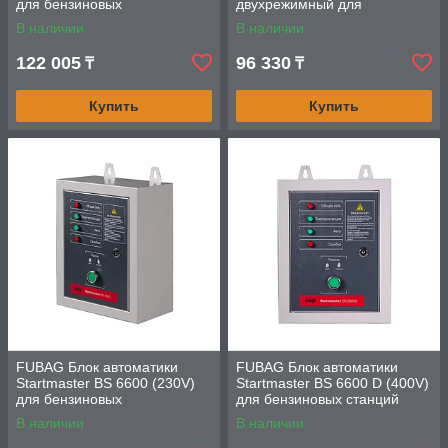
для бензиновых
двухрежимный для
электростанций.
бензиновых станций.
В наличии
В наличии
Однофазный.
Однофазный.
122 005
96 330
₸
₸
Купить
Купить
FUBAG Блок автоматики
FUBAG Блок автоматики
Startmaster BS 6600 (230V)
Startmaster BS 6600 D (400V)
для бензиновых
для бензиновых станций
электростанций BS_TI
В наличии
В наличии