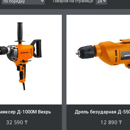
миксер Д-1000М Вихрь
Дрель безударная Д-55
32 590 ₸
12 890 ₸