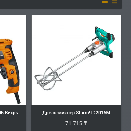
0Б Вихрь
Дрель-миксер Sturm! ID2016M
71 715 ₸