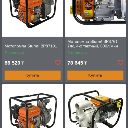
Мотопомпа Sturm! BP8761
Мотопомпа Sturm! BP87101
7лс, 4-х тактный, 600л/мин
В наличии
В наличии
86 520
78 645
₸
₸
Купить
Купить