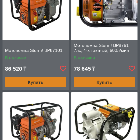
Мотопомпа Sturm! BP8761
Мотопомпа Sturm! BP87101
7лс, 4-х тактный, 600л/мин
В наличии
В наличии
86 520
78 645
₸
₸
Купить
Купить