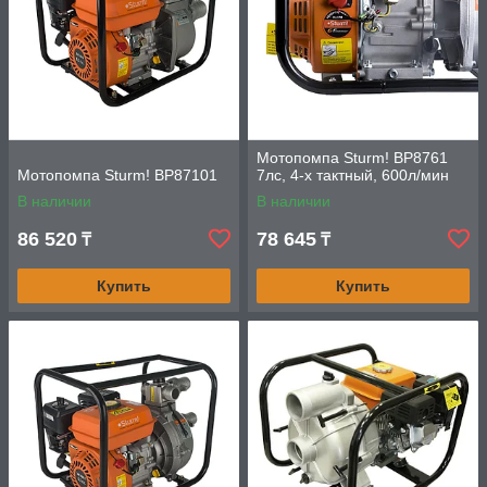
Мотопомпа Sturm! BP8761
Мотопомпа Sturm! BP87101
7лс, 4-х тактный, 600л/мин
В наличии
В наличии
86 520
78 645
₸
₸
Купить
Купить